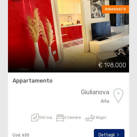
RIBASSATO
€ 198.000
Appartamento
Giulianova
Alta
100 mq
3 Camere
2 Bagni
Dettagli
Cod. 635