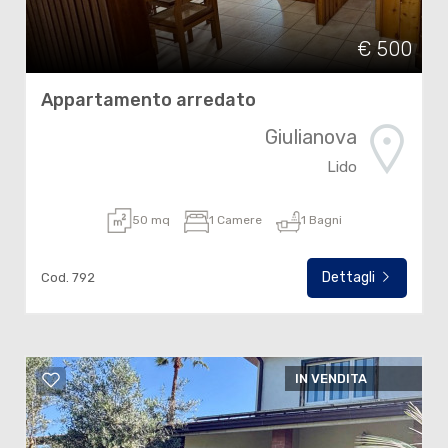
€ 500
Appartamento arredato
Giulianova
Lido
50 mq
1 Camere
1 Bagni
Dettagli
Cod. 792
IN VENDITA