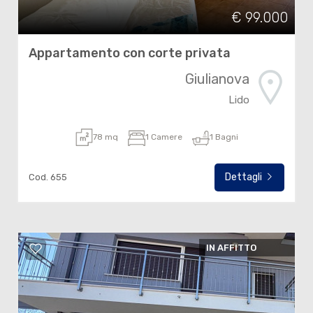
€ 99.000
Appartamento con corte privata
Giulianova
Lido
78 mq
1 Camere
1 Bagni
Dettagli
Cod. 655
IN AFFITTO