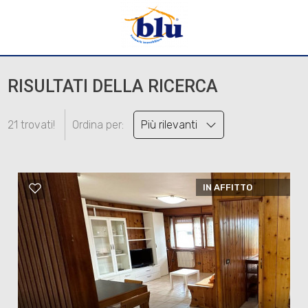
RISULTATI DELLA RICERCA
21 trovati!
Ordina per:
Più rilevanti
IN AFFITTO