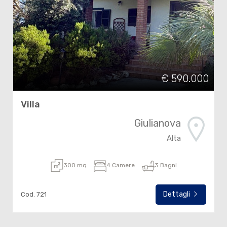
€ 590.000
Villa
Giulianova
Alta
300 mq
4 Camere
3 Bagni
Dettagli
Cod. 721