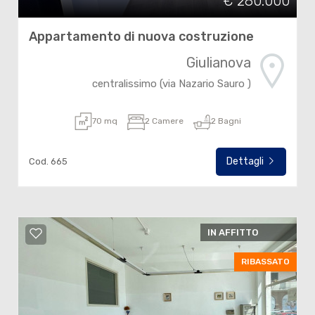
€ 280.000
Appartamento di nuova costruzione
Giulianova
centralissimo (via Nazario Sauro )
70 mq
2 Camere
2 Bagni
Dettagli
Cod. 665
IN AFFITTO
RIBASSATO