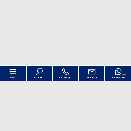
MENU
RICERCA
CHIAMACI
SCRIVICI
WHATSAPP
Codice
Home
Contratto
Chi siamo