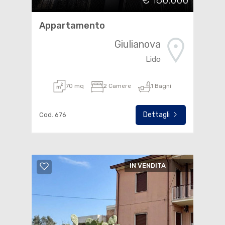
€ 180.000
Appartamento
Giulianova
Lido
70 mq
2 Camere
1 Bagni
Dettagli
Cod. 676
IN VENDITA