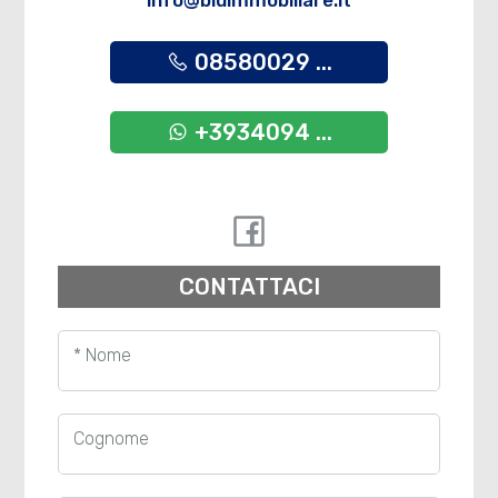
info@bluimmobiliare.it
08580029 ...
+3934094 ...
CONTATTACI
* Nome
Cognome