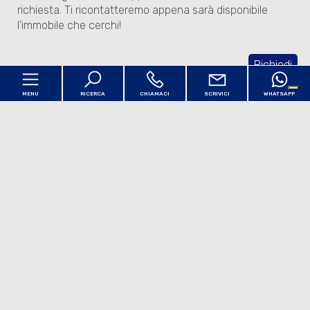
richiesta. Ti ricontatteremo appena sarà disponibile
l’immobile che cerchi!
Richiedi
MENU
RICERCA
CHIAMACI
SCRIVICI
WHATSAPP
Codice
Home
Contratto
Chi siamo
Qualsiasi
Vendita
Affitto
Servizi
Scegli dove cercare
Immobili
[+]