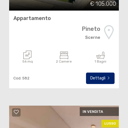
€ 105.000
Appartamento
Pineto
Scerne
56 mq
2 Camere
1 Bagni
Dettagli
Cod. 582
IN VENDITA
LUSSO