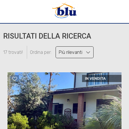
RISULTATI DELLA RICERCA
17 trovati!
Ordina per:
Più rilevanti
IN VENDITA