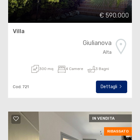
€ 590.000
Villa
Giulianova
Alta
300 mq
4 Camere
3 Bagni
Dettagli
Cod. 721
IN VENDITA
RIBASSATO