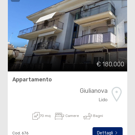
€ 180.000
Appartamento
Giulianova
Lido
70 mq
2 Camere
1 Bagni
Dettagli
Cod. 676