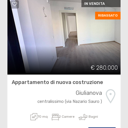
IN VENDITA
RIBASSATO
€ 280.000
Appartamento di nuova costruzione
Giulianova
centralissimo (via Nazario Sauro )
70 mq
2 Camere
2 Bagni