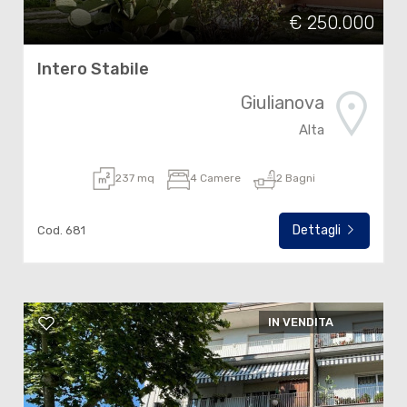
€ 250.000
Intero Stabile
Giulianova
Alta
237 mq
4 Camere
2 Bagni
Dettagli
Cod. 681
IN VENDITA