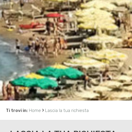
›
Ti trovi in:
Home
Lascia la tua richiesta