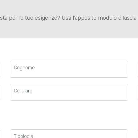
iusta per le tue esigenze? Usa l’apposito modulo e lascia
Cognome
Cellulare
Tipologia