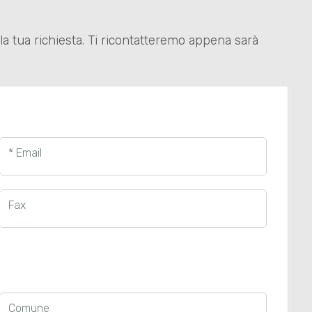
 la tua richiesta. Ti ricontatteremo appena sarà
* Email
Fax
Comune