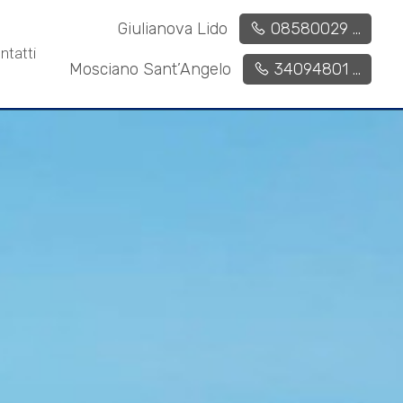
Giulianova Lido
08580029 ...
ntatti
Mosciano Sant’Angelo
34094801 ...