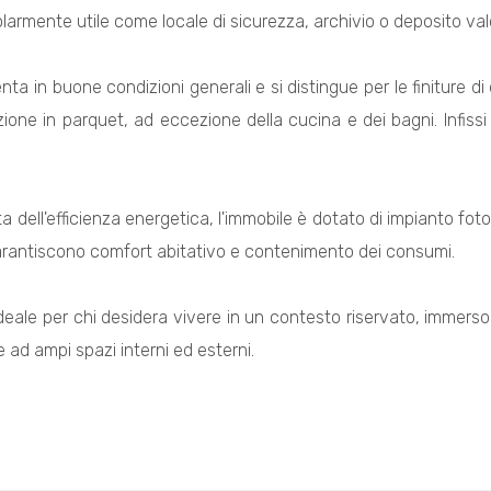
olarmente utile come locale di sicurezza, archivio o deposito valo
nta in buone condizioni generali e si distingue per le finiture di qu
one in parquet, ad eccezione della cucina e dei bagni. Infissi 
ta dell'efficienza energetica, l'immobile è dotato di impianto fo
arantiscono comfort abitativo e contenimento dei consumi.
eale per chi desidera vivere in un contesto riservato, immerso n
 ad ampi spazi interni ed esterni.