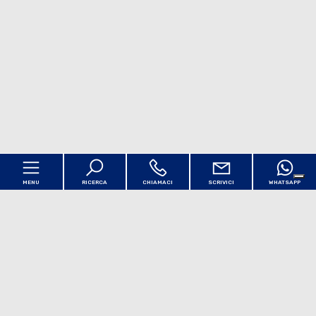
MENU
RICERCA
CHIAMACI
SCRIVICI
WHATSAPP
Codice
Home
Contratto
Chi siamo