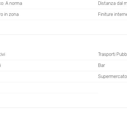
ico: A norma
Distanza dal 
ro in zona
Finiture intern
ivi
Trasporti Pubbl
i
Bar
Supermercato