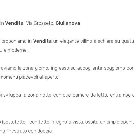
 in
Vendita
 Via Grosseto,
Giulianova
, proponiamo in
Vendita
un elegante villino a schiera su quattro
iture moderne.
troviamo la zona giorno, ingresso su accogliente soggiorno con 
momenti piacevoli all'aperto.
 si sviluppa la zona notte con due camere da letto, entrambe
o (sottotetto), con tetto in legno a vista, ospita un ampio open
gno finestrato con doccia.