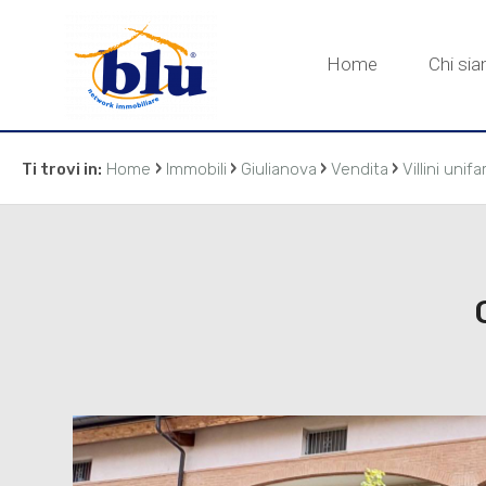
Home
Chi si
›
›
›
›
Ti trovi in:
Home
Immobili
Giulianova
Vendita
Villini unifa