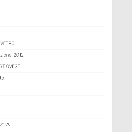
O VETRO
zione: 2012
EST OVEST
ato
onico