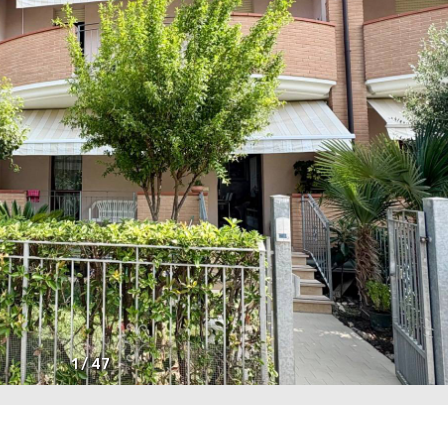
1
/
47