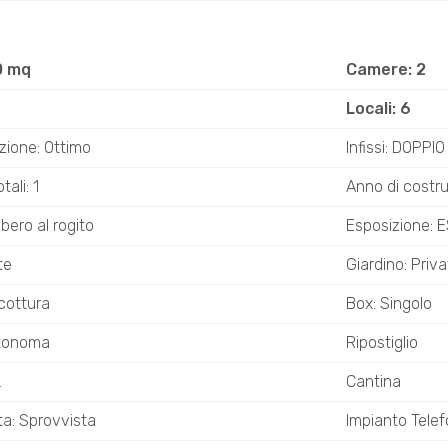
0 mq
Camere: 2
Locali: 6
zione: Ottimo
Infissi: DOPPI
ali: 1
Anno di costru
ibero al rogito
Esposizione: 
te
Giardino: Priv
cottura
Box: Singolo
utonoma
Ripostiglio
L
Cantina
ta: Sprovvista
Impianto Telef