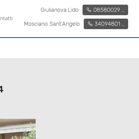
Giulianova Lido
08580029 ...
ntatti
Mosciano Sant’Angelo
34094801 ...
4