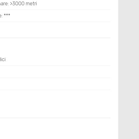
mare: >3000 metri
e: ***
ici