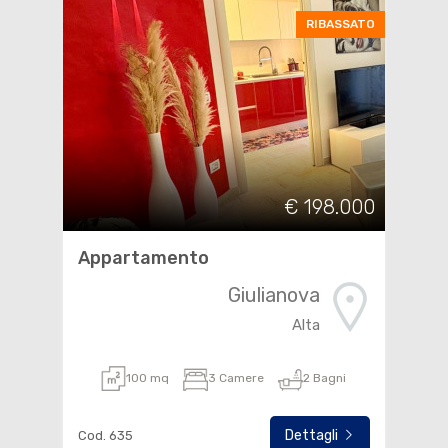
RIBASSATO
€ 198.000
Appartamento
Giulianova
Alta
100 mq
3 Camere
2 Bagni
Dettagli
Cod. 635