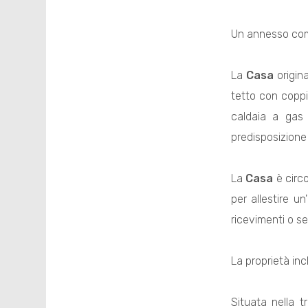
Un annesso compl
La
Casa
origin
tetto con coppi
caldaia a gas 
predisposizione
La
Casa
è circo
per allestire u
ricevimenti o sem
La proprietà in
Situata nella 