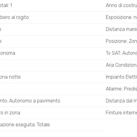
ali: 1
Anno di costr
ibero al rogito
Esposizione: n
o
Distanza mare
e
Posizione: Zon
utonoma
Tv SAT: Auto
Aria Condizion
zona notte
Impianto Elett
Allarme: Predi
ento: Autonomo a pavimento
Distanza dal 
ro in zona
Finiture intern
urazione eseguita: Totale