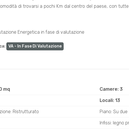
 comodità di trovarsi a pochi Km dal centro del paese, con tutt
stazione Energetica in fase di valutazione
ca
:
VA - In Fase Di Valutazione
60 mq
Camere: 3
Locali: 13
ione: Ristrutturato
Piano: Su due li
Infissi: legno 