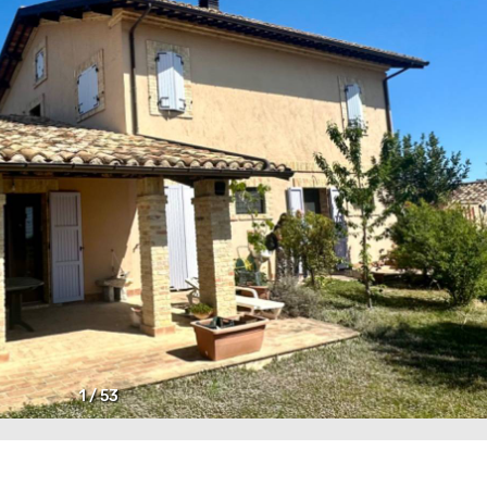
1
/
53