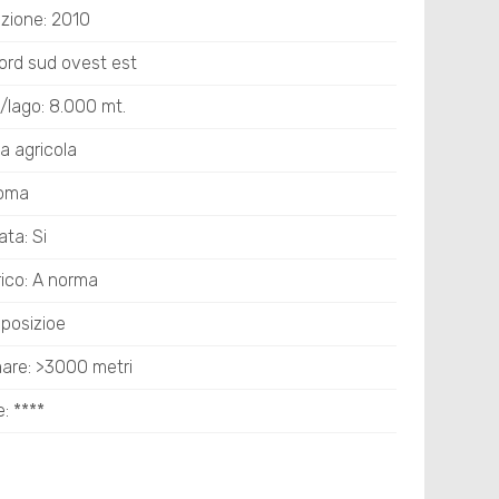
uzione: 2010
ord sud ovest est
/lago: 8.000 mt.
a agricola
noma
ata: Si
rico: A norma
sposizioe
mare: >3000 metri
e: ****