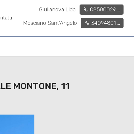
€ 560.000
360 mq
3
3
Giulianova Lido
08580029 ...
ntatti
Mosciano Sant’Angelo
34094801 ...
LE MONTONE, 11