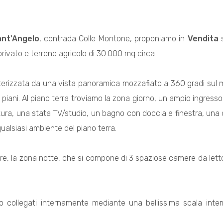
nt'Angelo
, contrada Colle Montone, proponiamo in
Vendita
s
rivato e terreno agricolo di 30.000 mq circa.
terizzata da una vista panoramica mozzafiato a 360 gradi sul 
 piani. Al piano terra troviamo la zona giorno, un ampio ingre
ura, una stata TV/studio, un bagno con doccia e finestra, una d
ualsiasi ambiente del piano terra.
ore, la zona notte, che si compone di 3 spaziose camere da lett
no collegati internamente mediante una bellissima scala inte