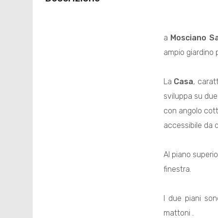
a
Mosciano Sa
ampio giardino p
La
Casa
, carat
sviluppa su due
con angolo cott
accessibile da q
Al piano superi
finestra.
I due piani so
mattoni .