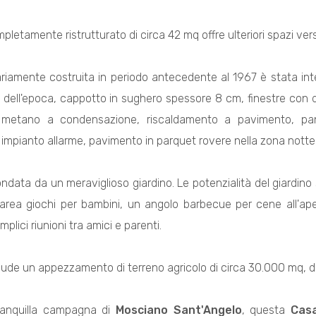
etamente ristrutturato di circa 42 mq offre ulteriori spazi versa
ariamente costruita in periodo antecedente al 1967 è stata int
 dell'epoca, cappotto in sughero spessore 8 cm, finestre con do
metano a condensazione, riscaldamento a pavimento, panne
 impianto allarme, pavimento in parquet rovere nella zona notte,
ndata da un meraviglioso giardino. Le potenzialità del giardino s
n'area giochi per bambini, un angolo barbecue per cene all'ap
plici riunioni tra amici e parenti.
clude un appezzamento di terreno agricolo di circa 30.000 mq, d
tranquilla campagna di
Mosciano Sant'Angelo
, questa
Cas