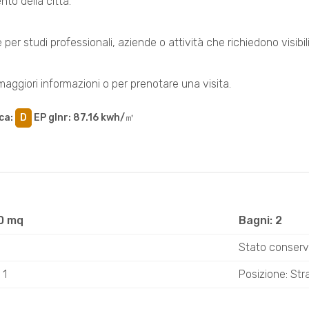
nto della città.
 per studi professionali, aziende o attività che richiedono visib
aggiori informazioni o per prenotare una visita.
ca
:
D
EP glnr
: 87.16 kwh/㎡
0 mq
Bagni: 2
Stato conserv
 1
Posizione: Stra