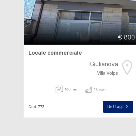
€ 800
Locale commerciale
Giulianova
Villa Volpe
160 mq
1 Bagni
Dettagli
Cod. 773