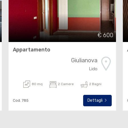
€ 600
Appartamento
Giulianova
Lido
80 mq
2 Camere
2 Bagni
Dettagli
Cod. 785