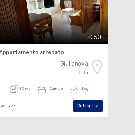
€ 500
Appartamento arredato
Giulianova
Lido
50 mq
1 Camere
1 Bagni
Dettagli
Cod. 792