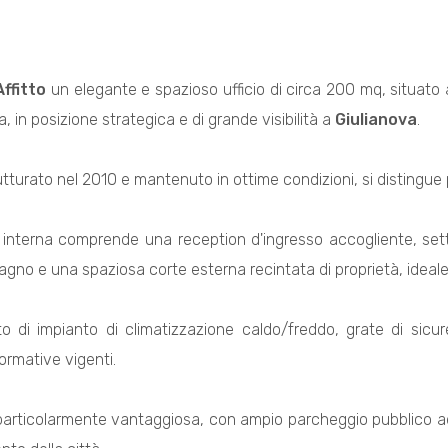
Affitto
un elegante e spazioso ufficio di circa 200 mq, situato a
a, in posizione strategica e di grande visibilità a
Giulianova
.
rutturato nel 2010 e mantenuto in ottime condizioni, si distingue 
 interna comprende una reception d'ingresso accogliente, sette
agno e una spaziosa corte esterna recintata di proprietà, ideale
ato di impianto di climatizzazione caldo/freddo, grate di sicu
ormative vigenti.
particolarmente vantaggiosa, con ampio parcheggio pubblico adiac