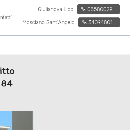
200 mq
2
Giulianova Lido
08580029 ...
ntatti
Mosciano Sant’Angelo
34094801 ...
itto
 84