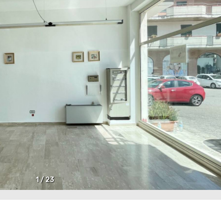
1
/
23