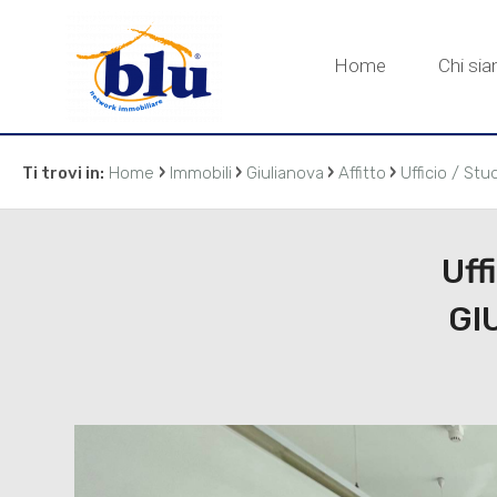
Home
Chi si
›
›
›
›
Ti trovi in:
Home
Immobili
Giulianova
Affitto
Ufficio / St
Uff
GI