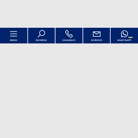
MENU
RICERCA
CHIAMACI
SCRIVICI
WHATSAPP
Codice
Home
Contratto
Chi siamo
Qualsiasi
Vendita
Affitto
Servizi
Scegli dove cercare
Immobili
[+]
Dove siamo