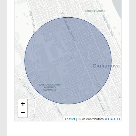
+
−
Leaflet
| OSM contributors ©
CARTO