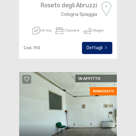
Roseto degli Abruzzi
Cologna Spiaggia
54 mq
1 Camere
1 Bagni
Dettagli
Cod. 793
IN AFFITTO
RIBASSATO