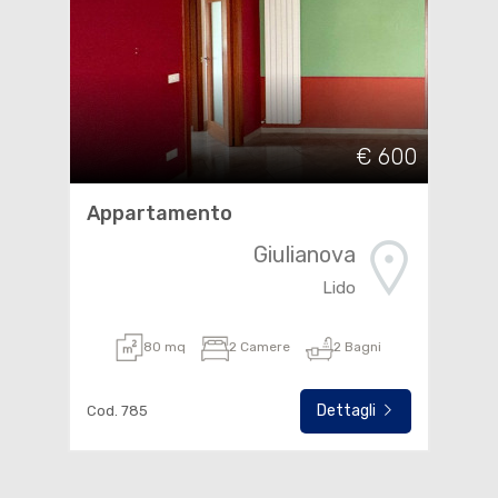
€ 600
Appartamento
Giulianova
Lido
80 mq
2 Camere
2 Bagni
Dettagli
Cod. 785